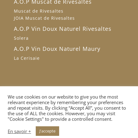
A.O.P Muscat de Rivesaltes
Muscat de Rivesaltes
JOIA Muscat de Rivesaltes
A.O.P Vin Doux Naturel Rivesaltes
Solera
A.O.P Vin Doux Naturel Maury
La Cerisaie
Accueil
Conditions générales de vente
We use cookies on our website to give you the most
relevant experience by remembering your preferences
Données personnelles
Contact
and repeat visits. By clicking “Accept All”, you consent to
the use of ALL the cookies. However, you may visit
"Cookie Settings" to provide a controlled consent.
© Domaine des Schistes 2018 |
Création Perpignan
En savoir +
J'accepte
Web